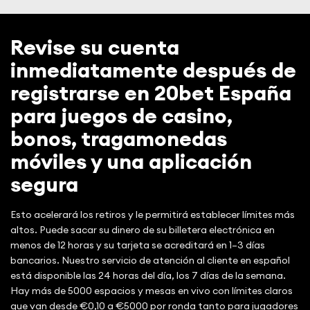
Revise su cuenta
inmediatamente después de
registrarse en 20bet España
para juegos de casino,
bonos, tragamonedas
móviles y una aplicación
segura
Esto acelerará los retiros y le permitirá establecer límites más
altos. Puede sacar su dinero de su billetera electrónica en
menos de 12 horas y su tarjeta se acreditará en 1–3 días
bancarios. Nuestro servicio de atención al cliente en español
está disponible las 24 horas del día, los 7 días de la semana.
Hay más de 5000 espacios y mesas en vivo con límites claros
que van desde €0,10 a €5000 por ronda tanto para jugadores