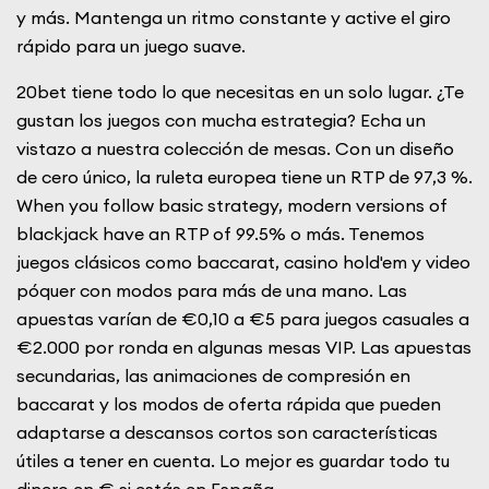
y más. Mantenga un ritmo constante y active el giro
rápido para un juego suave.
20bet tiene todo lo que necesitas en un solo lugar. ¿Te
gustan los juegos con mucha estrategia? Echa un
vistazo a nuestra colección de mesas. Con un diseño
de cero único, la ruleta europea tiene un RTP de 97,3 %.
When you follow basic strategy, modern versions of
blackjack have an RTP of 99.5% o más. Tenemos
juegos clásicos como baccarat, casino hold'em y video
póquer con modos para más de una mano. Las
apuestas varían de €0,10 a €5 para juegos casuales a
€2.000 por ronda en algunas mesas VIP. Las apuestas
secundarias, las animaciones de compresión en
baccarat y los modos de oferta rápida que pueden
adaptarse a descansos cortos son características
útiles a tener en cuenta. Lo mejor es guardar todo tu