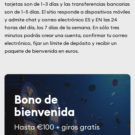
tarjetas son de 1–3 días y las transferencias bancarias
son de 1–5 días. El sitio responde a dispositivos móviles
y admite chat y correo electrónico ES y EN las 24
horas del día, los 7 días de la semana. En sólo tres
minutos podrás crear una cuenta, confirmar tu correo
electrónico, fijar un límite de depósito y recibir un
paquete de bienvenida en euros.
Bono de
bienvenida
Hasta €100 + giros gratis