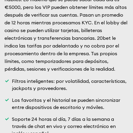
€5000, pero los VIP pueden obtener límites más altos
después de verificar sus cuentas. Pasan un promedio
de 12 horas mientras procesamos KYC. En el lobby del
casino se pueden utilizar tarjetas, billeteras
electrónicas y transferencias bancarias. 20bet le
indica las tarifas por adelantado y no cobra por el
procesamiento dentro de la empresa. Tus propios
límites, como temporizadores para depósitos,
pérdidas, sesiones y verificaciones de la realidad.
Filtros inteligentes: por volatilidad, características,
jackpots y proveedores.
Los favoritos y el historial se pueden sincronizar
entre dispositivos de escritorio y móviles.
Soporte 24 horas al día, 7 días a la semana a
través de chat en vivo y correo electrónico en