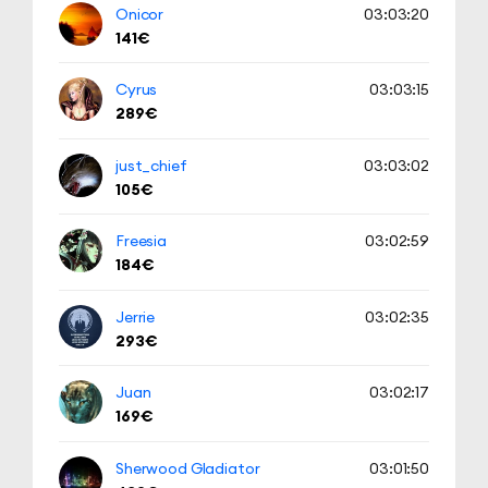
Onicor
03:03:20
141€
Cyrus
03:03:15
289€
just_chief
03:03:02
105€
Freesia
03:02:59
184€
Jerrie
03:02:35
293€
Juan
03:02:17
169€
Sherwood Gladiator
03:01:50