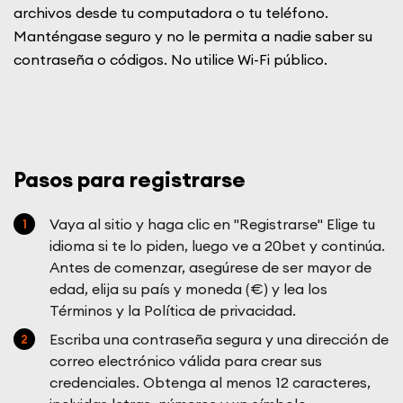
archivos desde tu computadora o tu teléfono.
Manténgase seguro y no le permita a nadie saber su
contraseña o códigos. No utilice Wi-Fi público.
Pasos para registrarse
Vaya al sitio y haga clic en "Registrarse" Elige tu
idioma si te lo piden, luego ve a 20bet y continúa.
Antes de comenzar, asegúrese de ser mayor de
edad, elija su país y moneda (€) y lea los
Términos y la Política de privacidad.
Escriba una contraseña segura y una dirección de
correo electrónico válida para crear sus
credenciales. Obtenga al menos 12 caracteres,