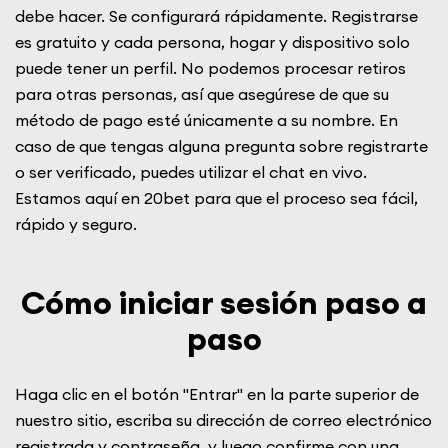
debe hacer. Se configurará rápidamente. Registrarse
es gratuito y cada persona, hogar y dispositivo solo
puede tener un perfil. No podemos procesar retiros
para otras personas, así que asegúrese de que su
método de pago esté únicamente a su nombre. En
caso de que tengas alguna pregunta sobre registrarte
o ser verificado, puedes utilizar el chat en vivo.
Estamos aquí en 20bet para que el proceso sea fácil,
rápido y seguro.
Cómo iniciar sesión paso a
paso
Haga clic en el botón "Entrar" en la parte superior de
nuestro sitio, escriba su dirección de correo electrónico
registrada y contraseña, y luego confirme con una